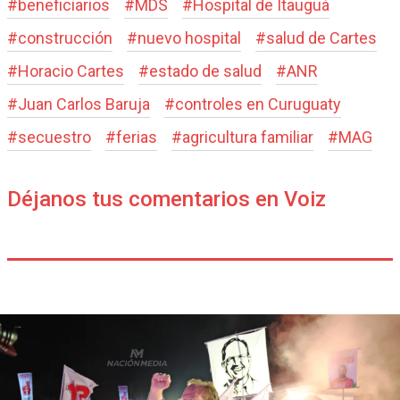
#
beneficiarios
#
MDS
#
Hospital de Itauguá
#
construcción
#
nuevo hospital
#
salud de Cartes
#
Horacio Cartes
#
estado de salud
#
ANR
#
Juan Carlos Baruja
#
controles en Curuguaty
#
secuestro
#
ferias
#
agricultura familiar
#
MAG
Déjanos tus comentarios en Voiz