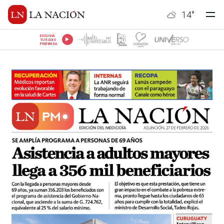
14
°
ESCUCHÁ
TU RADIO
PREFERIDA