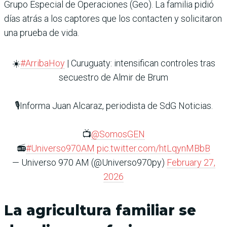
Grupo Especial de Operaciones (Geo). La familia pidió
días atrás a los captores que los contacten y solicitaron
una prueba de vida.
☀️
#ArribaHoy
| Curuguaty: intensifican controles tras
secuestro de Almir de Brum
🎙️Informa Juan Alcaraz, periodista de SdG Noticias.
📺
@SomosGEN
📻
#Universo970AM
pic.twitter.com/htLqynMBbB
— Universo 970 AM (@Universo970py)
February 27,
2026
La agricultura familiar se