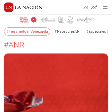
28
°
ESCUCHÁ
TU RADIO
PREFERIDA
#TerremotoEnVenezuela
#Hacedores LN
#Especiales LN
#ANR