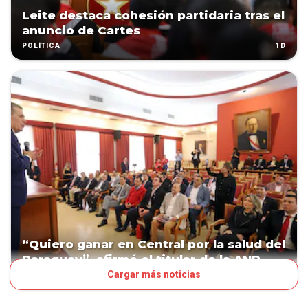
Leite destaca cohesión partidaria tras el
anuncio de Cartes
1D
POLÍTICA
“Quiero ganar en Central por la salud del
Paraguay”, afirmó el titular de la ANR
Cargar más noticias
1D
POLÍTICA