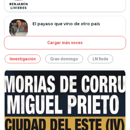
BENJAMÍN
LIVIERES
El payaso que vino de otro país
MARIANO
Cargar más voces
NIN
Investigación
Gran domingo
LN finde