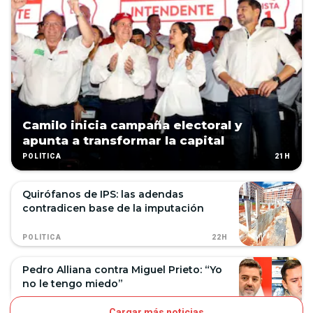
Camilo inicia campaña electoral y
apunta a transformar la capital
21H
POLÍTICA
Quirófanos de IPS: las adendas
contradicen base de la imputación
22H
POLÍTICA
Pedro Alliana contra Miguel Prieto: “Yo
no le tengo miedo”
Cargar más noticias
21H