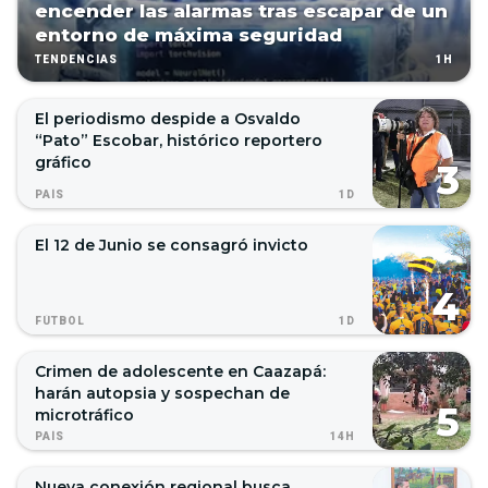
encender las alarmas tras escapar de un
entorno de máxima seguridad
1H
TENDENCIAS
El periodismo despide a Osvaldo
“Pato” Escobar, histórico reportero
gráfico
1D
PAÍS
El 12 de Junio se consagró invicto
1D
FÚTBOL
Crimen de adolescente en Caazapá:
harán autopsia y sospechan de
microtráfico
14H
PAÍS
Nueva conexión regional busca