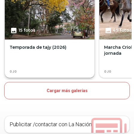
15
foto
s
49
foto
s
Temporada de tajy (2026)
Marcha Crioll
jornada
OJO
OJO
Cargar más galerías
Publicitar /contactar con La Nación