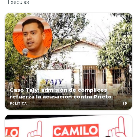
Exequias
Caso Tajy: admisión de cómplices
refuerza la acusación contra Prieto
1D
POLÍTICA