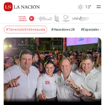
13
°
ESCUCHÁ
TU RADIO
PREFERIDA
#TerremotoEnVenezuela
#Hacedores LN
#Especiales LN