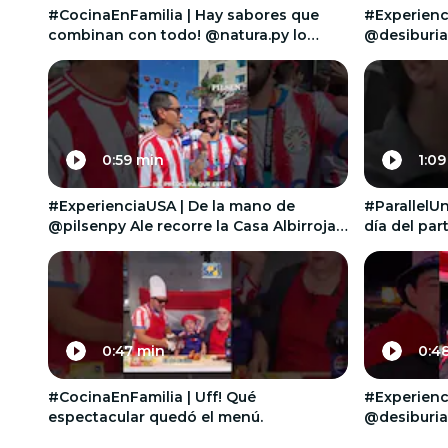
#CocinaEnFamilia | Hay sabores que
#Experienci
combinan con todo! @natura.py lo
@desiburian
sabe.
stand de @
0:59 min
1:09
#ExperienciaUSA | De la mano de
#ParallelUn
@pilsenpy Ale recorre la Casa Albirroja
día del par
en EE.UU.
0:47 min
0:4
#CocinaEnFamilia | Uff! Qué
#Experienci
espectacular quedó el menú.
@desiburian
stand de 