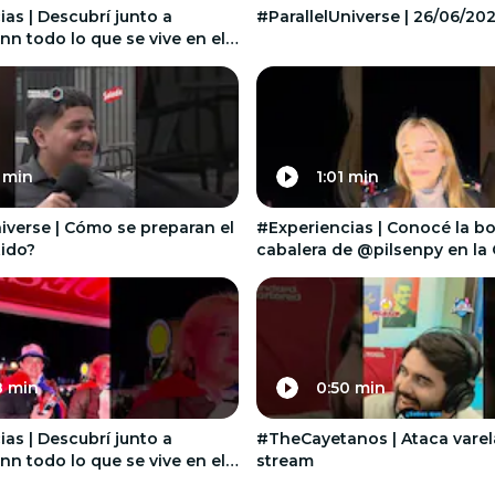
as | Descubrí junto a
#ParallelUniverse | 26/06/20
n todo lo que se vive en el
shellparaguay en l
 min
1:01 min
iverse | Cómo se preparan el
#Experiencias | Conocé la b
tido?
cabalera de @pilsenpy en la
Albirroja
8 min
0:50 min
as | Descubrí junto a
#TheCayetanos | Ataca varel
n todo lo que se vive en el
stream
@cocacolaparaguay e