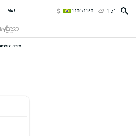
5900
/
5960
15
°
1100
/
1160
:MÁS
3,8
/
4
6850
/
7200
5900
/
5960
mbre cero