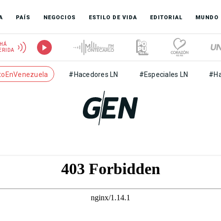
A
PAÍS
NEGOCIOS
ESTILO DE VIDA
EDITORIAL
MUNDO
HÁ
ERIDA
toEnVenezuela
#Hacedores LN
#Especiales LN
#Ha