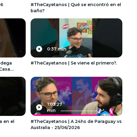
26
#TheCayetanos | Qué se encontró en el
baño?
0:37 min
odega
#TheCayetanos | Se viene el primero?.
 Casa
1:03:27
min
a en el
#TheCayetanos | A 24hs de Paraguay vs
Australia - 25/06/2026