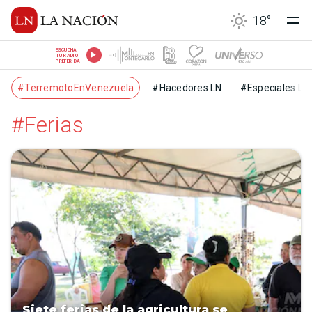
18
°
ESCUCHÁ
TU RADIO
PREFERIDA
#TerremotoEnVenezuela
#Hacedores LN
#Especiales LN
#Ferias
Siete ferias de la agricultura se