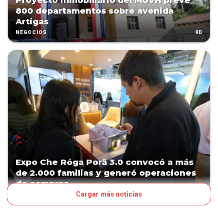
Proyecto inmobiliario del MUVH prevé
800 departamentos sobre avenida
Artigas
9D
NEGOCIOS
Expo Che Róga Porã 3.0 convocó a más
de 2.000 familias y generó operaciones
de compras
Cargar más noticias
10D
NEGOCIOS