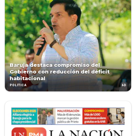
Baruja destaca compromiso del
Gobierno con reducción del déficit
habitacional
6D
POLÍTICA