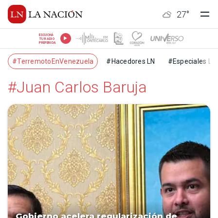
27
°
ESCUCHÁ
TU RADIO
PREFERIDA
#TerremotoEnVenezuela
#Hacedores LN
#Especiales LN
#Juan Carlos Baruja
Gobierno acelera regularización de