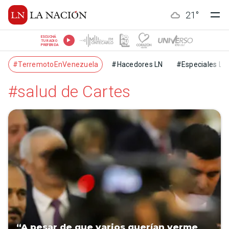
21
°
ESCUCHÁ
TU RADIO
PREFERIDA
#TerremotoEnVenezuela
#Hacedores LN
#Especiales LN
#salud de Cartes
“A pesar de que varios querían verme