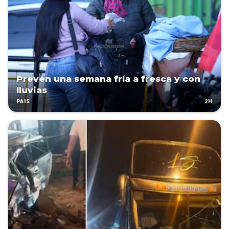
Prevén una semana fría a fresca y con
lluvias
2H
PAÍS