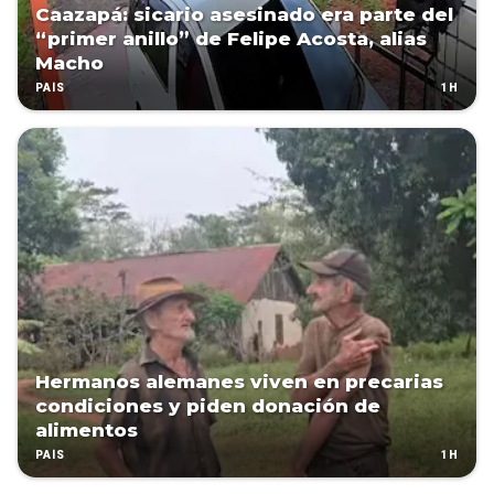
Caazapá: sicario asesinado era parte del
“primer anillo” de Felipe Acosta, alias
Macho
1H
PAÍS
Hermanos alemanes viven en precarias
condiciones y piden donación de
alimentos
1H
PAÍS