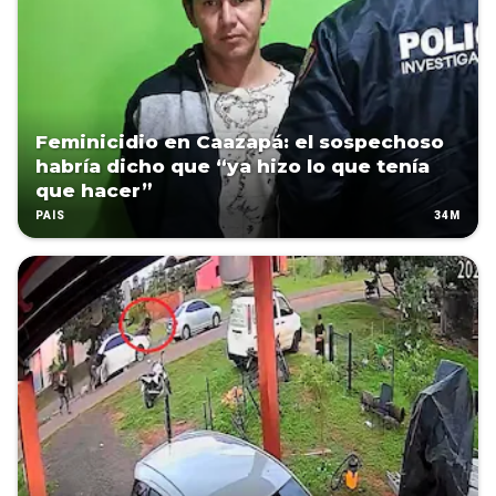
Feminicidio en Caazapá: el sospechoso
habría dicho que “ya hizo lo que tenía
que hacer”
34M
PAÍS