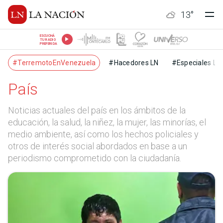
13
°
ESCUCHÁ
TU RADIO
PREFERIDA
#TerremotoEnVenezuela
#Hacedores LN
#Especiales LN
País
Noticias actuales del país en los ámbitos de la
educación, la salud, la niñez, la mujer, las minorías, el
medio ambiente, así como los hechos policiales y
otros de interés social abordados en base a un
periodismo comprometido con la ciudadanía.