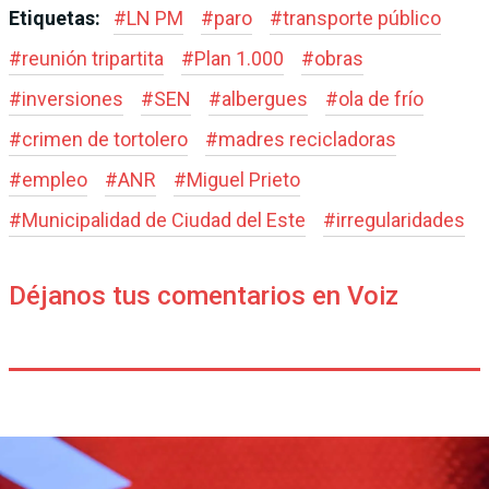
Etiquetas:
#
LN PM
#
paro
#
transporte público
#
reunión tripartita
#
Plan 1.000
#
obras
#
inversiones
#
SEN
#
albergues
#
ola de frío
#
crimen de tortolero
#
madres recicladoras
#
empleo
#
ANR
#
Miguel Prieto
#
Municipalidad de Ciudad del Este
#
irregularidades
Déjanos tus comentarios en Voiz