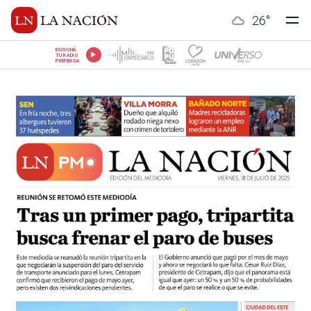
26
°
ESCUCHÁ
TU RADIO
PREFERIDA