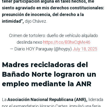
tener participación alguna en tales hechos, me
siento agraviado en mis derechos constitucionales:
presunción de inocencia, del derecho a la
intimidad”,
dijo Chávez.
Crimen de tortolero: dueño de vehículo alquilado
deslinda nexo
https://t.co/B3hxCqMe46
— Diario HOY Paraguay (@hoypy)
July 18, 2025
Madres recicladoras del
Bañado Norte lograron un
empleo mediante la ANR
La
Asociación Nacional Republicana (ANR),
liderada
por el exmandatario Horacio Cartes, impulsó una feria