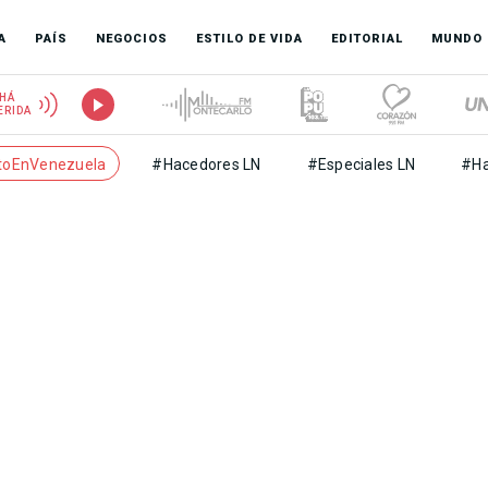
A
PAÍS
NEGOCIOS
ESTILO DE VIDA
EDITORIAL
MUNDO
HÁ
ERIDA
toEnVenezuela
#Hacedores LN
#Especiales LN
#Ha