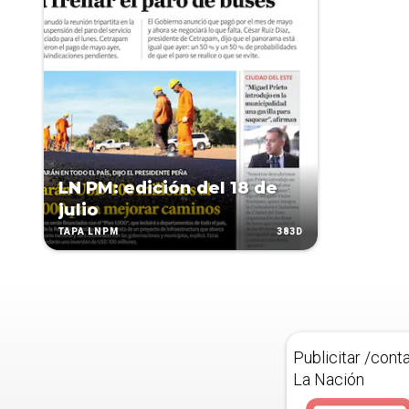
LN PM: edición del 18 de
julio
383D
TAPA LNPM
Publicitar /cont
La Nación