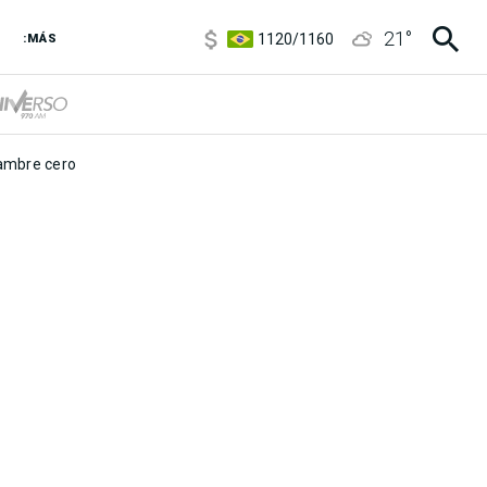
5920
/
5970
21
°
1120
/
1160
:MÁS
3,6
/
3,9
6850
/
7200
5920
/
5970
mbre cero