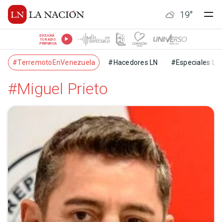
19
°
ESCUCHÁ
TU RADIO
PREFERIDA
#TerremotoEnVenezuela
#Hacedores LN
#Especiales LN
#Miguel Prieto