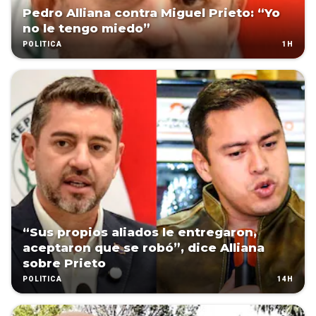
Pedro Alliana contra Miguel Prieto: “Yo
no le tengo miedo”
1H
POLÍTICA
“Sus propios aliados le entregaron,
aceptaron que se robó”, dice Alliana
sobre Prieto
14H
POLÍTICA