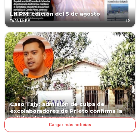
LN PM: edición del 5 de agosto
1D
TAPA LNPM
Caso Tajy: admisión de culpa de
excolaboradores de Prieto confirma la
solidez de la acusación
Cargar más noticias
1D
POLÍTICA