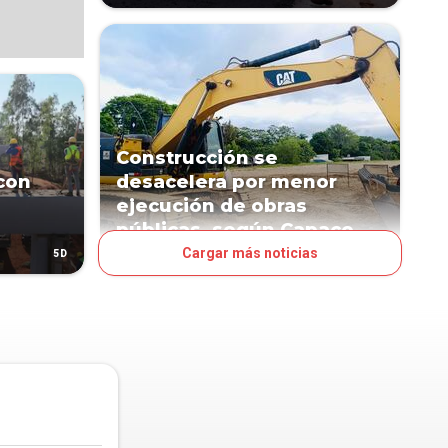
Construcción se
con
desacelera por menor
ejecución de obras
públicas, según Capaco
Cargar más noticias
5D
10D
NEGOCIOS