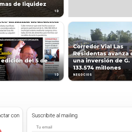
mas de liquidez
1D
Corredor Vial Las
Residentas avanza 
 edición del 5 de
una inversión de G.
o
133.574 millones
1D
NEGOCIOS
actar con
Suscribite al mailing.