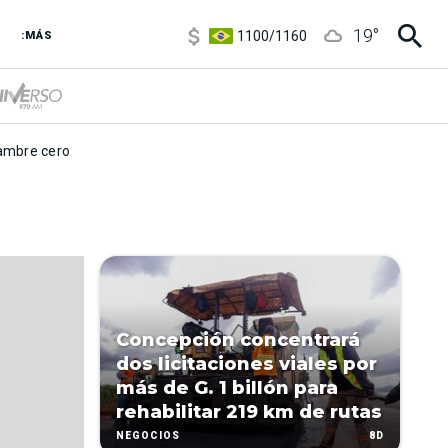
5900
/
5960
19
°
1100
/
1160
:MÁS
3,8
/
4
6850
/
7200
5900
/
5960
mbre cero
Concepción concentrará
dos licitaciones viales por
más de G. 1 billón para
rehabilitar 219 km de rutas
8D
NEGOCIOS