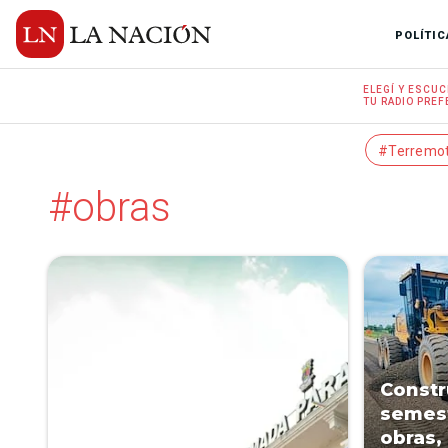
POLÍTIC
ELEGÍ Y
ESCUC
TU RADIO
PREF
#Terremo
#obras
Constr
semest
obras,