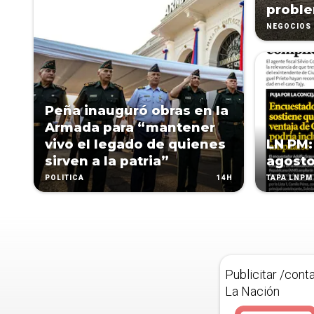
proble
NEGOCIOS
Peña inauguró obras en la
Armada para “mantener
vivo el legado de quienes
LN PM:
sirven a la patria”
agost
14H
POLÍTICA
TAPA LNPM
Publicitar /cont
La Nación