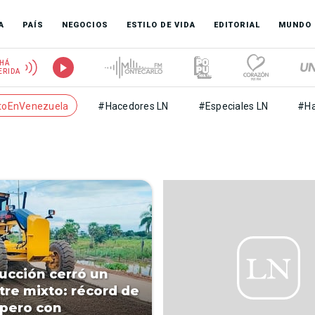
A
PAÍS
NEGOCIOS
ESTILO DE VIDA
EDITORIAL
MUNDO
HÁ
ERIDA
toEnVenezuela
#Hacedores LN
#Especiales LN
#Ha
ucción cerró un
re mixto: récord de
 pero con