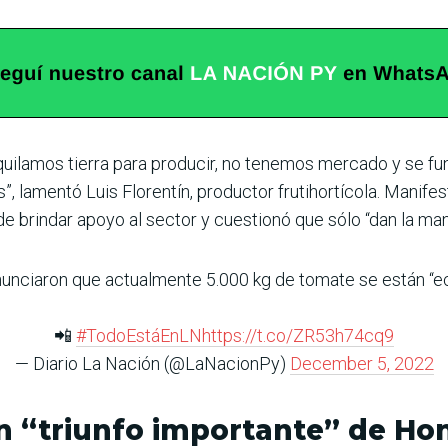
uilamos tierra para producir, no tenemos mercado y se f
”, lamentó Luis Florentín, productor frutihortícola. Manife
e brindar apoyo al sector y cuestionó que sólo “dan la man
unciaron que actualmente 5.000 kg de tomate se están “ec
📲
#TodoEstáEnLN
https://t.co/ZR53h74cq9
— Diario La Nación (@LaNacionPy)
December 5, 2022
n “triunfo importante” de Ho