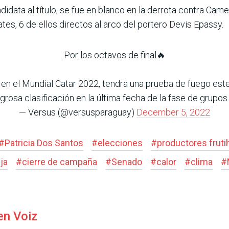
andidata al título, se fue en blanco en la derrota contra Came
es, 6 de ellos directos al arco del portero Devis Epassy.
Por los octavos de final🔥
s en el Mundial Catar 2022, tendrá una prueba de fuego est
grosa clasificación en la última fecha de la fase de grupos.
— Versus (@versusparaguay)
December 5, 2022
#
Patricia Dos Santos
#
elecciones
#
productores fruti
ja
#
cierre de campaña
#
Senado
#
calor
#
clima
#
en Voiz