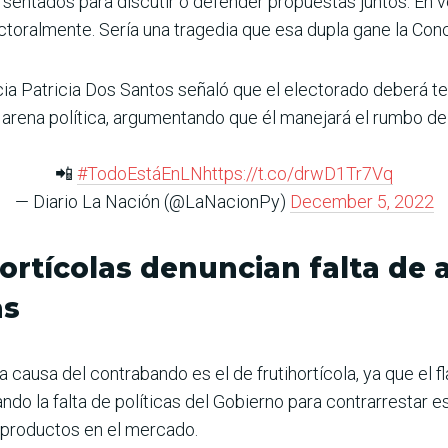
sentados para discutir o defender propuestas juntos. En 
toralmente. Sería una tragedia que esa dupla gane la Conce
cia Patricia Dos Santos señaló que el electorado deberá t
a arena política, argumentando que él manejará el rumbo 
📲
#TodoEstáEnLN
https://t.co/drwD1Tr7Vq
— Diario La Nación (@LaNacionPy)
December 5, 2022
ortícolas denuncian falta de
as
causa del contrabando es el de frutihortícola, ya que el f
do la falta de políticas del Gobierno para contrarrestar es
s productos en el mercado.