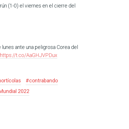
rún (1-0) el viernes en el cierre del
e lunes ante una peligrosa Corea del
https://t.co/AaGHJVPDux
hortícolas
#
contrabando
Mundial 2022