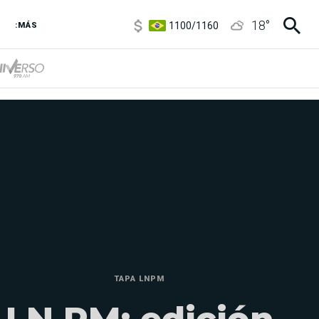
1100
/
1160
18
°
3,8
/
4
:MÁS
6850
/
7200
5900
/
5960
TAPA LNPM