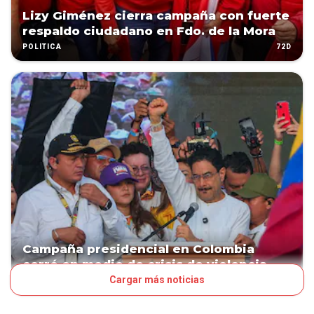
Lizy Giménez cierra campaña con fuerte
respaldo ciudadano en Fdo. de la Mora
72D
POLÍTICA
Campaña presidencial en Colombia
cerró en medio de crisis de violencia
Cargar más noticias
73D
MUNDO