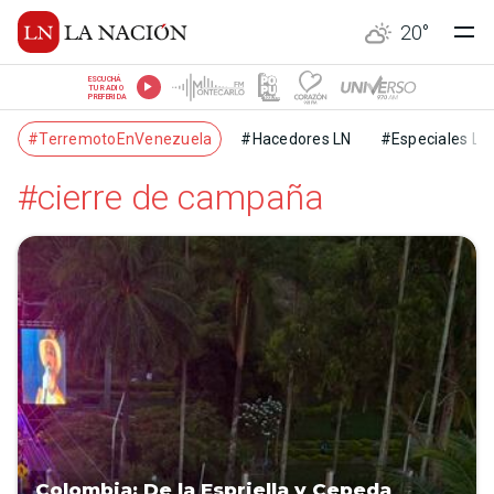
20
°
ESCUCHÁ
TU RADIO
PREFERIDA
#TerremotoEnVenezuela
#Hacedores LN
#Especiales LN
#cierre de campaña
Colombia: De la Espriella y Cepeda