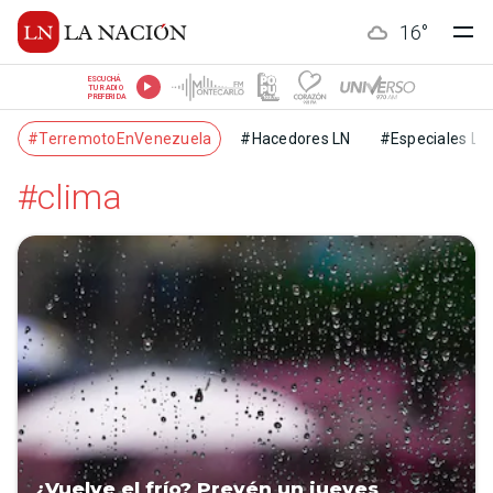
16
°
ESCUCHÁ
TU RADIO
PREFERIDA
#TerremotoEnVenezuela
#Hacedores LN
#Especiales LN
#clima
¿Vuelve el frío? Prevén un jueves