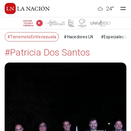
24
°
ESCUCHÁ
TU RADIO
PREFERIDA
#TerremotoEnVenezuela
#Hacedores LN
#Especiales LN
#Patricia Dos Santos