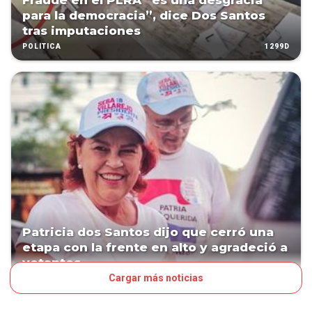
Fraude en el PLRA “es una desgracia
para la democracia”, dice Dos Santos
tras imputaciones
1299D
POLÍTICA
Patricia dos Santos dijo que cerró una
etapa con la frente en alto y agradeció a
votantes
Cargar más noticias
1326D
POLÍTICA