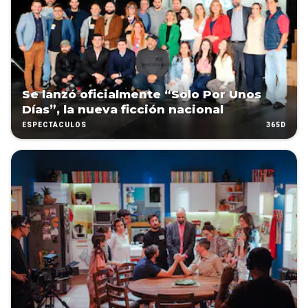
Se lanzó oficialmente “Solo Por Unos
Días”, la nueva ficción nacional
365D
ESPECTÁCULOS