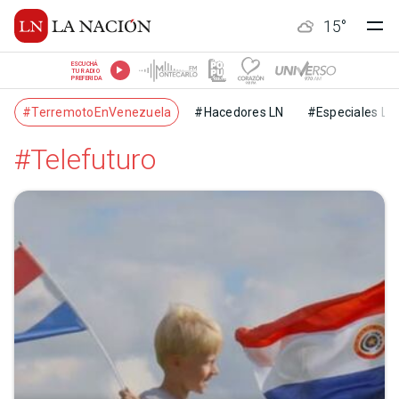
15
°
ESCUCHÁ
TU RADIO
PREFERIDA
#TerremotoEnVenezuela
#Hacedores LN
#Especiales LN
#Telefuturo