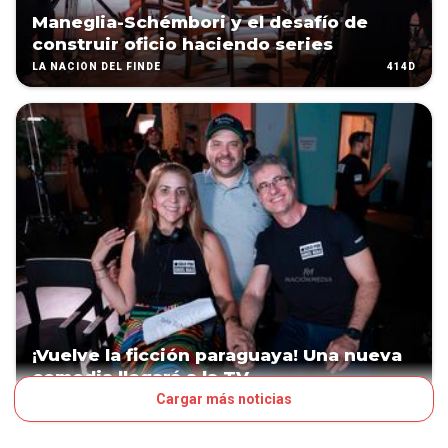
Maneglia-Schémbori y el desafío de
construir oficio haciendo series
414D
LA NACIÓN DEL FINDE
¡Vuelve la ficción paraguaya! Una nueva
comedia llegará a la TV
Cargar más noticias
445D
ESPECTÁCULOS