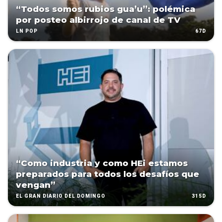
“Todos somos rubios gua’u”: polémica
por posteo albirrojo de canal de TV
67D
LN POP
“Como industria y como HEi estamos
preparados para todos los desafíos que
vengan”
315D
EL GRAN DIARIO DEL DOMINGO