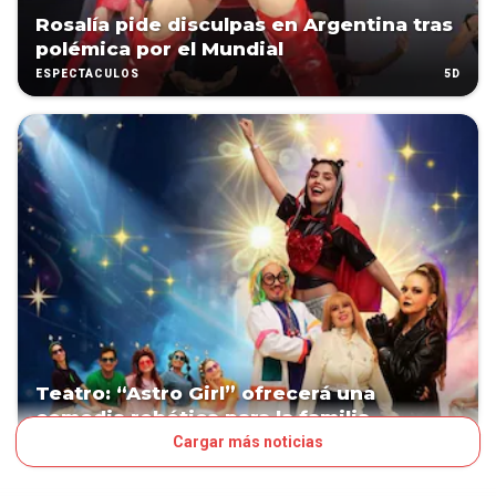
Rosalía pide disculpas en Argentina tras
polémica por el Mundial
5D
ESPECTÁCULOS
Teatro: “Astro Girl” ofrecerá una
comedia robótica para la familia
Cargar más noticias
6D
ESPECTÁCULOS