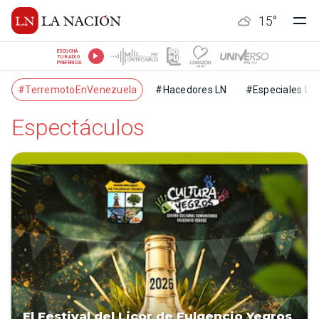
15
°
ESCUCHÁ
TU RADIO
PREFERIDA
#TerremotoEnVenezuela
#Hacedores LN
#Especiales LN
Espectáculos
El Festival del Licor de Fulgencio Yegros