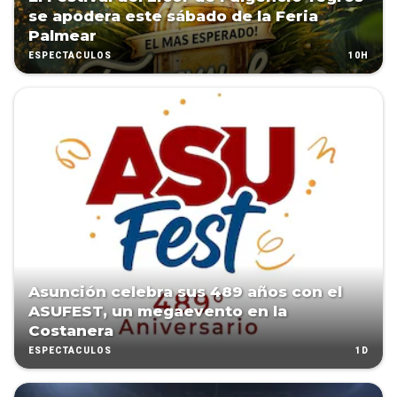
se apodera este sábado de la Feria
Palmear
10H
ESPECTÁCULOS
Asunción celebra sus 489 años con el
ASUFEST, un megaevento en la
Costanera
1D
ESPECTÁCULOS