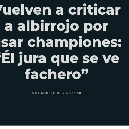
uelven a criticar
a albirrojo por
sar championes:
“Él jura que se ve
fachero”
5 DE AGOSTO DE 2026 11:58