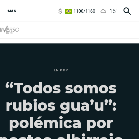
1100
/
1160
16
°
:MÁS
3,8
/
4
6850
/
7200
5900
/
5960
LN POP
“Todos somos
rubios gua’u”:
polémica por