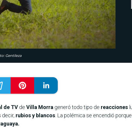
to: Gentileza
al de TV
de
Villa Morra
generó todo tipo de
reacciones
l
 decir,
rubios y blancos
. La polémica se encendió porque
raguaya.