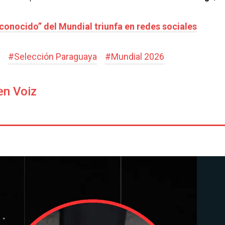
conocido” del Mundial triunfa en redes sociales
#
Selección Paraguaya
#
Mundial 2026
en Voiz