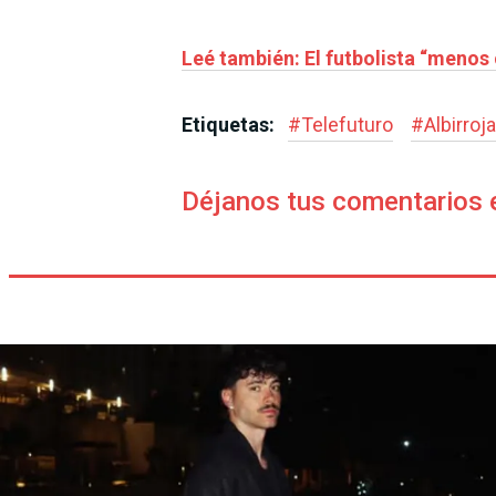
Leé también: El futbolista “menos 
Etiquetas:
#
Telefuturo
#
Albirroja
Déjanos tus comentarios 