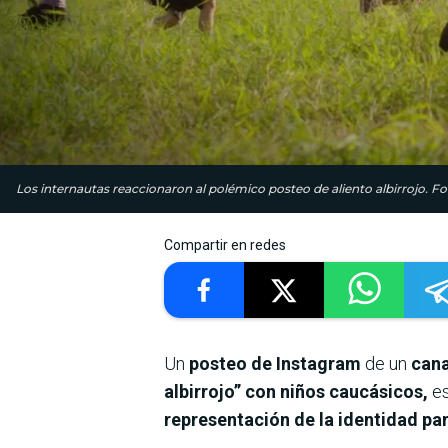
Los internautas reaccionaron al polémico posteo de aliento albirrojo. Fo
Compartir en redes
Un
posteo de Instagram
de un
can
albirrojo” con niños caucásicos,
es
representación de la identidad pa