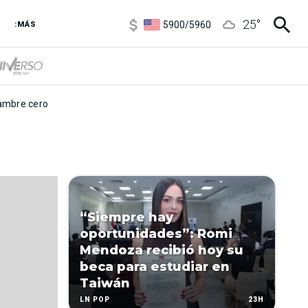
6850
/
7200
25
°
5900
/
5960
:MÁS
1100
/
1160
3,6
/
3,9
6850
/
7200
5900
/
5960
mbre cero
“Siempre hay
oportunidades”: Romi
Mendoza recibió hoy su
beca para estudiar en
Taiwán
23H
LN POP