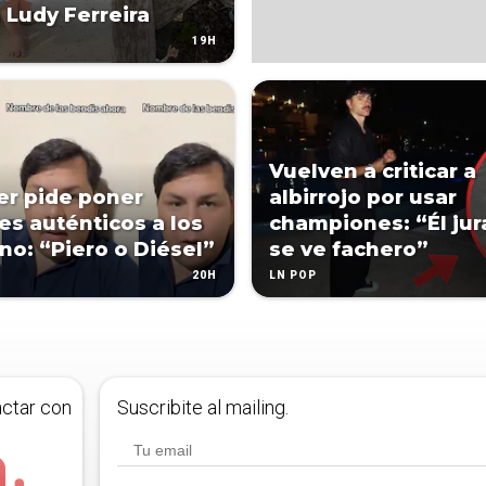
 Ludy Ferreira
19H
Vuelven a criticar a
er pide poner
albirrojo por usar
s auténticos a los
championes: “Él jur
 no: “Piero o Diésel”
se ve fachero”
20H
LN POP
actar con
Suscribite al mailing.