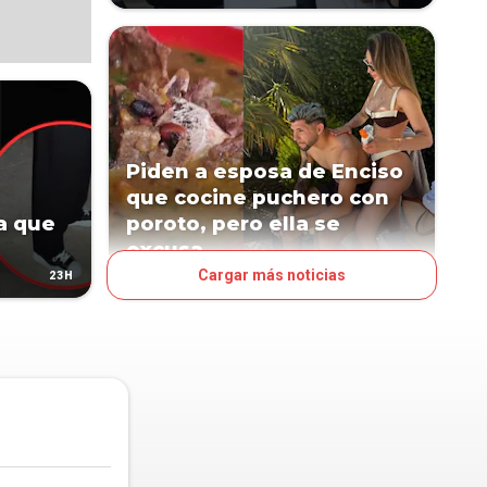
Piden a esposa de Enciso
que cocine puchero con
a que
poroto, pero ella se
excusa
Cargar más noticias
23H
1D
LN POP