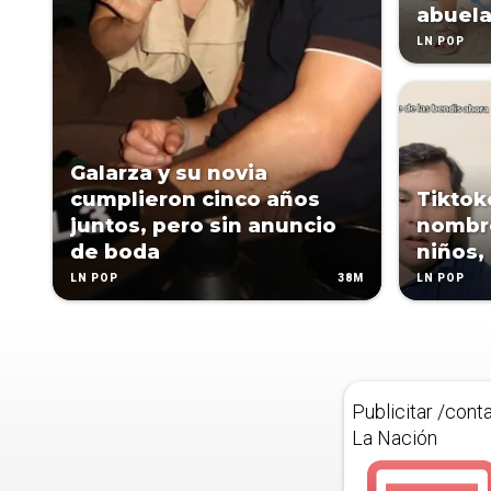
abuela
LN POP
Galarza y su novia
cumplieron cinco años
Tiktok
juntos, pero sin anuncio
nombre
de boda
niños,
38M
LN POP
LN POP
Publicitar /cont
La Nación