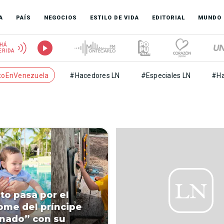
A
PAÍS
NEGOCIOS
ESTILO DE VIDA
EDITORIAL
MUNDO
HÁ
ERIDA
toEnVenezuela
#Hacedores LN
#Especiales LN
#Ha
to pasa por el
ome del príncipe
nado” con su