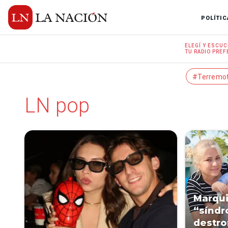
POLÍTIC
ELEGÍ Y
ESCUC
TU RADIO
PREF
#Terremo
LN pop
Marqui
“síndr
destro