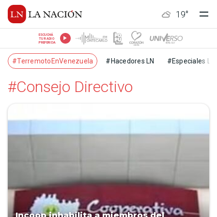
19
°
ESCUCHÁ
TU RADIO
PREFERIDA
#TerremotoEnVenezuela
#Hacedores LN
#Especiales LN
#Consejo Directivo
Incoop inhabilita a miembros del