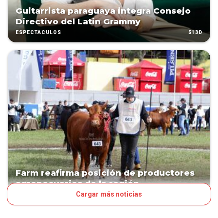
Guitarrista paraguaya integra Consejo
Directivo del Latin Grammy
513D
ESPECTÁCULOS
Farm reafirma posición de productores
agropecuarios de la región
Cargar más noticias
1117D
NEGOCIOS