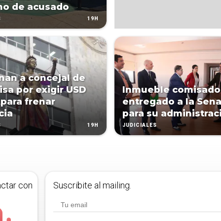
no de acusado
19H
S
an a concejal de
lisa por exigir USD
Inmueble comisado
 para frenar
entregado a la Sen
cia
para su administrac
19H
S
JUDICIALES
actar con
Suscribite al mailing.