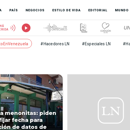
A
PAÍS
NEGOCIOS
ESTILO DE VIDA
EDITORIAL
MUNDO
HÁ
ERIDA
toEnVenezuela
#Hacedores LN
#Especiales LN
#Ha
 a menonitas: piden
fijar fecha para
ción de datos de