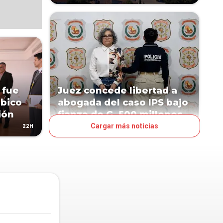
 fue
Juez concede libertad a
abico
abogada del caso IPS bajo
ión
fianza de G. 500 millones
Cargar más noticias
22H
1D
JUDICIALES