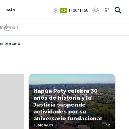
5900
/
5960
19
°
1100
/
1160
:MÁS
3,8
/
4
6850
/
7200
5900
/
5960
mbre cero
Itapúa Poty celebra 30
años de historia y la
Justicia suspende
actividades por su
aniversario fundacional
1D
JUDICIALES