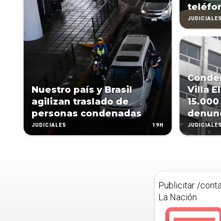
teléfo
JUDICIALE
Conden
Nuestro país y Brasil
Villa E
agilizan traslado de
15.000
personas condenadas
denun
19H
JUDICIALES
JUDICIALE
Publicitar /cont
La Nación