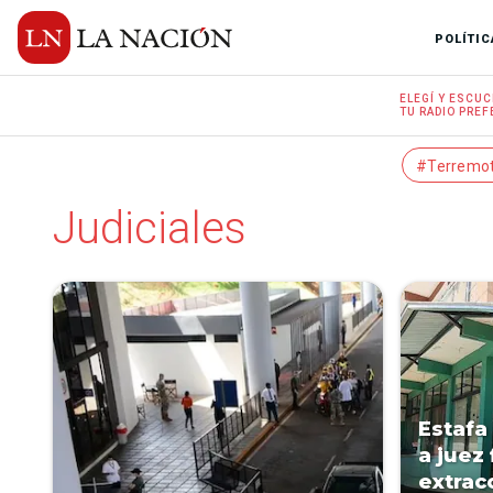
POLÍTIC
ELEGÍ Y
ESCUC
TU RADIO
PREF
#Terremo
Judiciales
Estafa
a juez 
extrac