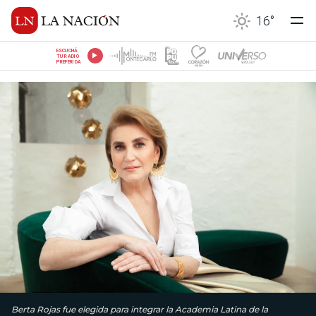
16
°
ESCUCHÁ
TU RADIO
PREFERIDA
Berta Rojas fue elegida para integrar la Academia Latina de la