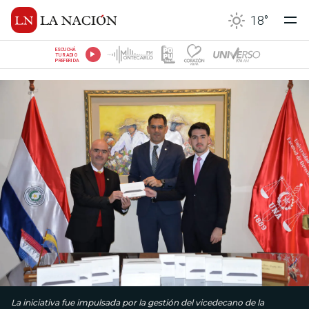
18
°
ESCUCHÁ
TU RADIO
PREFERIDA
La iniciativa fue impulsada por la gestión del vicedecano de la