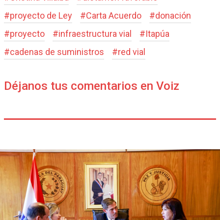
#
proyecto de Ley
#
Carta Acuerdo
#
donación
#
proyecto
#
infraestructura vial
#
Itapúa
#
cadenas de suministros
#
red vial
Déjanos tus comentarios en Voiz