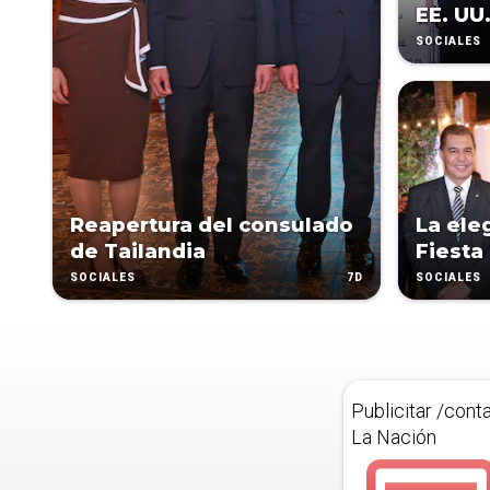
EE. UU
SOCIALES
Reapertura del consulado
La ele
de Tailandia
Fiesta
7D
SOCIALES
SOCIALES
Publicitar /cont
La Nación