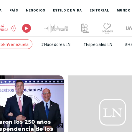
A
PAÍS
NEGOCIOS
ESTILO DE VIDA
EDITORIAL
MUNDO
HÁ
ERIDA
toEnVenezuela
#Hacedores LN
#Especiales LN
#Ha
aron los 250 años
ependencia de los