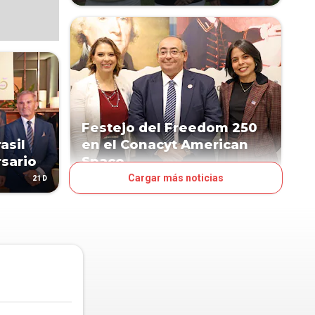
Festejo del Freedom 250
asil
en el Conacyt American
rsario
Space
Cargar más noticias
21D
28D
SOCIALES