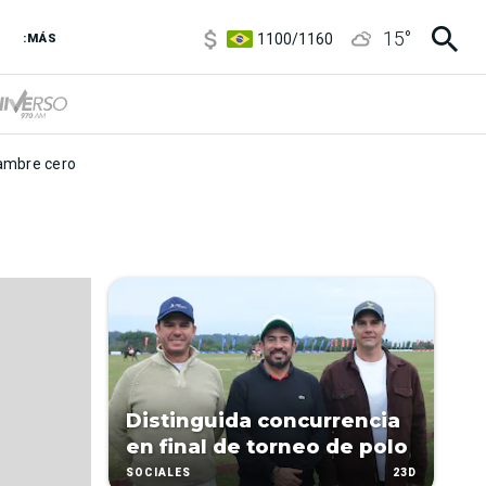
5900
/
5960
15
°
1100
/
1160
:MÁS
3,8
/
4
6850
/
7200
5900
/
5960
mbre cero
Distinguida concurrencia
en final de torneo de polo
23D
SOCIALES