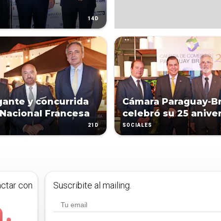
.
14D
gante y concurrida
Cámara Paraguay-Br
 Nacional Francesa
celebró su 25 anive
21D
SOCIALES
actar con
Suscribite al mailing.