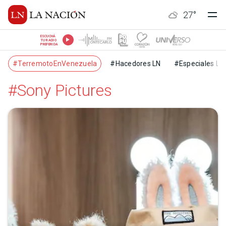
27
°
ESCUCHÁ
TU RADIO
PREFERIDA
#TerremotoEnVenezuela
#Hacedores LN
#Especiales LN
#Sony Pictures