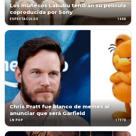
Los muñecos Labubu tendrán su película
coproducida por Sony
140D
ESPECTÁCULOS
Chris Pratt fue blanco de memes al
anunciar que será Garfield
1737D
LN POP