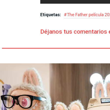
Etiquetas:
#
The Father película 2
Déjanos tus comentarios 