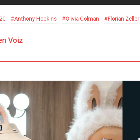
020
#
Anthony Hopkins
#
Olivia Colman
#
Florian Zeller
en Voiz