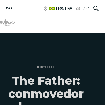
1100
/
1160
27
°
3,8
/
4
:MÁS
6850
/
7200
5900
/
5960
DESTACADO
The Father:
conmovedor