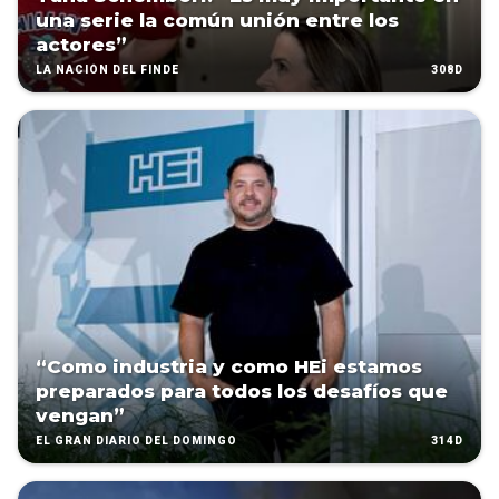
una serie la común unión entre los
actores”
308D
LA NACIÓN DEL FINDE
“Como industria y como HEi estamos
preparados para todos los desafíos que
vengan”
314D
EL GRAN DIARIO DEL DOMINGO