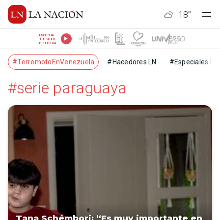
18
°
ESCUCHÁ
TU RADIO
PREFERIDA
#TerremotoEnVenezuela
#Hacedores LN
#Especiales LN
#serie paraguaya
Tana Schémbori: “Es muy importante en