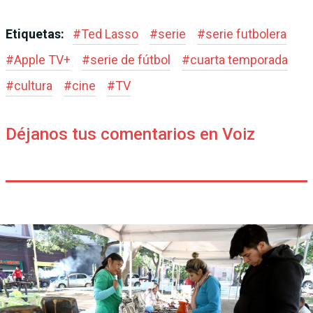
Etiquetas:
#
Ted Lasso
#
serie
#
serie futbolera
#
Apple TV+
#
serie de fútbol
#
cuarta temporada
#
cultura
#
cine
#
TV
Déjanos tus comentarios en Voiz