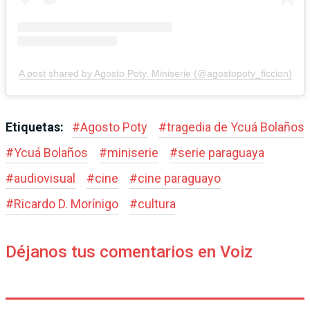
A post shared by Agosto Poty, Miniserie (@agostopoty_ficcion)
Etiquetas:
#
Agosto Poty
#
tragedia de Ycuá Bolaños
#
Ycuá Bolaños
#
miniserie
#
serie paraguaya
#
audiovisual
#
cine
#
cine paraguayo
#
Ricardo D. Morínigo
#
cultura
Déjanos tus comentarios en Voiz