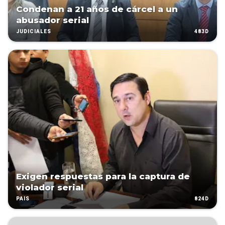
Condenan a 21 años de cárcel a un
abusador serial
483D
JUDICIALES
Exigen respuestas para la captura de
violador serial
824D
PAÍS