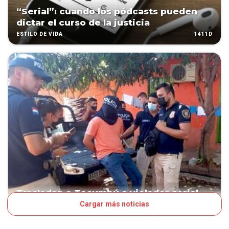
“Serial”: cuando los pódcasts pueden
dictar el curso de la justicia
1411D
ESTILO DE VIDA
Trasladan a Tacumbú a violador serial
Cargar más noticias
1660D
PAÍS