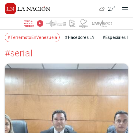
27
°
ESCUCHÁ
TU RADIO
PREFERIDA
#TerremotoEnVenezuela
#Hacedores LN
#Especiales LN
#serial