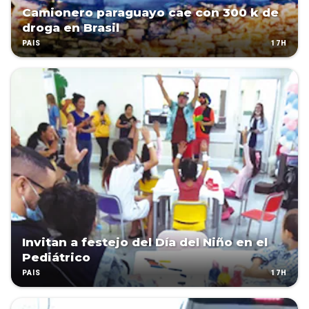
Camionero paraguayo cae con 300 k de
droga en Brasil
17H
PAÍS
Invitan a festejo del Día del Niño en el
Pediátrico
17H
PAÍS