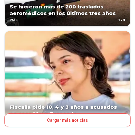
Se hicieron más de 200 traslados
aeromédicos en los últimos tres años
17H
PAÍS
Fiscalía pide 10, 4 y 3 años a acusados
en caso María Fernanda
Cargar más noticias
17H
PAÍS