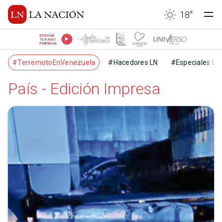
18
°
ESCUCHÁ
TU RADIO
PREFERIDA
#TerremotoEnVenezuela
#Hacedores LN
#Especiales LN
País - Edición Impresa