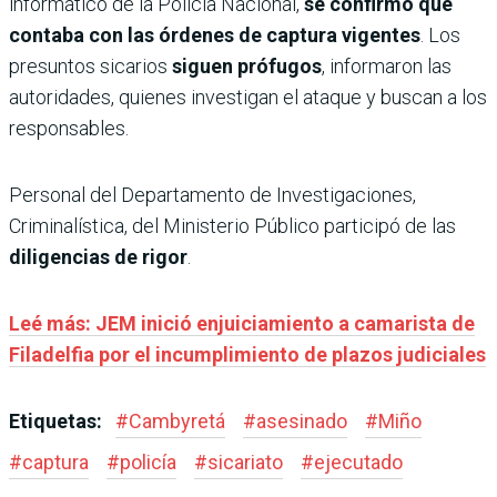
informático de la Policía Nacional,
se confirmó que
contaba con las órdenes de captura vigentes
. Los
presuntos sicarios
siguen prófugos
, informaron las
autoridades, quienes investigan el ataque y buscan a los
responsables.
Personal del Departamento de Investigaciones,
Criminalística, del Ministerio Público participó de las
diligencias de rigor
.
Leé más: JEM inició enjuiciamiento a camarista de
Filadelfia por el incumplimiento de plazos judiciales
Etiquetas:
#
Cambyretá
#
asesinado
#
Miño
#
captura
#
policía
#
sicariato
#
ejecutado