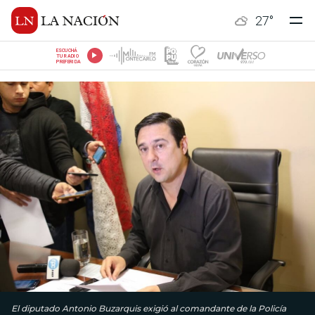
27
°
ESCUCHÁ
TU RADIO
PREFERIDA
El diputado Antonio Buzarquis exigió al comandante de la Policía