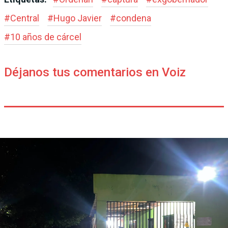
#
Central
#
Hugo Javier
#
condena
#
10 años de cárcel
Déjanos tus comentarios en Voiz