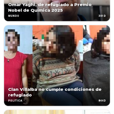
Omar Yaghi, de refugiado a Premio
Nobel de Química 2025
301D
MUNDO
Clan Villalba no cumple condiciones de
refugiado
844D
POLÍTICA