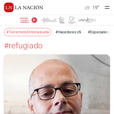
19
°
ESCUCHÁ
TU RADIO
PREFERIDA
#TerremotoEnVenezuela
#Hacedores LN
#Especiales LN
#refugiado