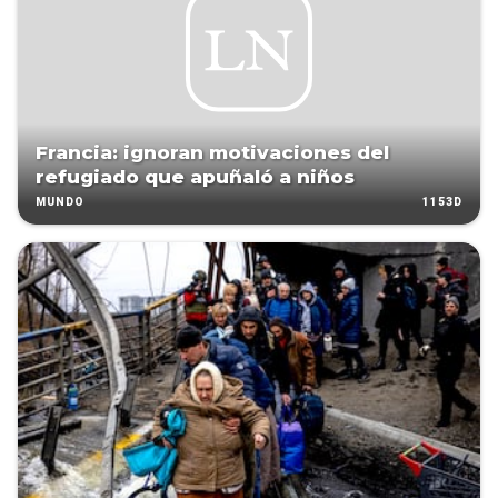
Francia: ignoran motivaciones del
refugiado que apuñaló a niños
1153D
MUNDO