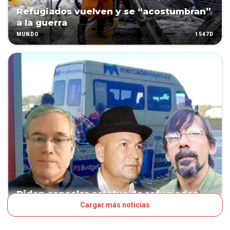
Refugiados vuelven y se “acostumbran”
a la guerra
1547D
MUNDO
Piden cancelar estatus de refugiados
Cargar más noticias
1637D
POLÍTICA