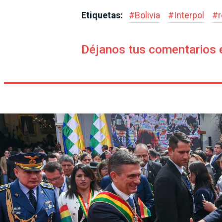
Etiquetas:
#
Bolivia
#
Interpol
#
Déjanos tus comentarios 