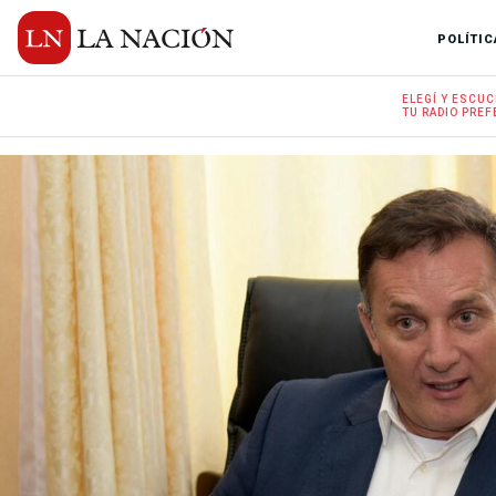
POLÍTIC
ELEGÍ Y
ESCUC
TU RADIO
PREF