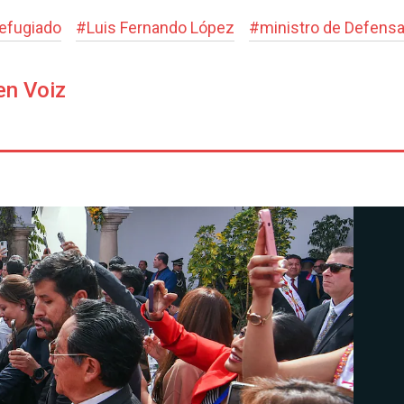
refugiado
#
Luis Fernando López
#
ministro de Defens
en Voiz