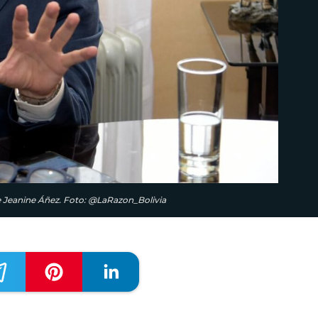
e Jeanine Áñez. Foto: @LaRazon_Bolivia