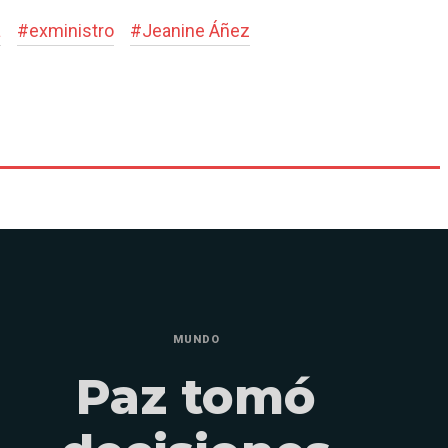
a
#
exministro
#
Jeanine Áñez
MUNDO
Paz tomó