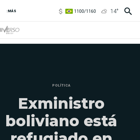
1100
/
1160
14
°
:MÁS
3,8
/
4
6850
/
7200
5900
/
5960
POLÍTICA
Exministro
boliviano está
refugiado en