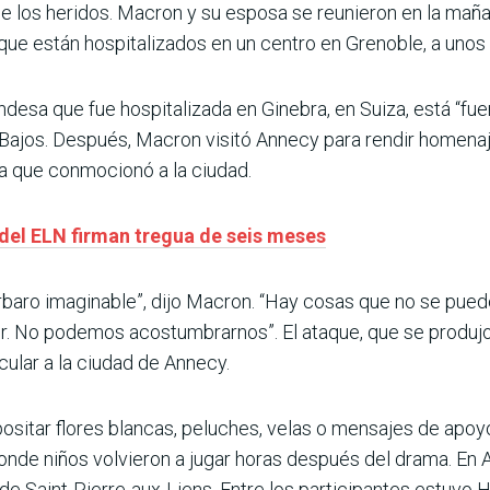
de los heridos. Macron y su esposa se reunieron en la maña
s que están hospitalizados en un centro en Grenoble, a uno
ndesa que fue hospitalizada en Ginebra, en Suiza, está “fuer
 Bajos. Después, Macron visitó Annecy para rendir homenaj
ia que conmocionó a la ciudad.
 del ELN firman tregua de seis meses
rbaro imaginable”, dijo Macron. “Hay cosas que no se puede
 No podemos acostumbrarnos”. El ataque, que se produjo en
cular a la ciudad de Annecy.
ositar flores blancas, peluches, velas o mensajes de apo
donde niños volvieron a jugar horas después del drama. En
 de Saint-Pierre-aux-Liens. Entre los participantes estuvo H