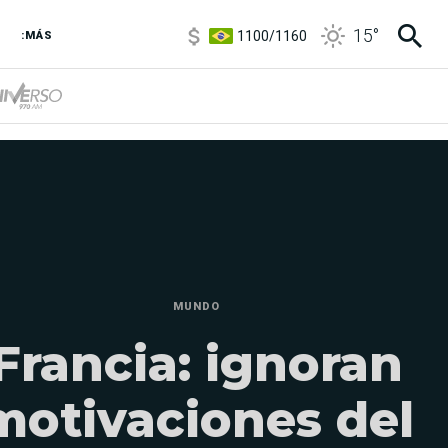
1100
/
1160
15
°
3,8
/
4
:MÁS
6850
/
7200
5900
/
5960
MUNDO
Francia: ignoran
motivaciones del