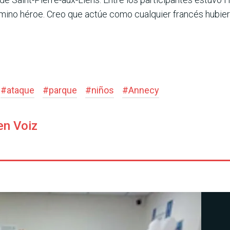
rmino héroe. Creo que actúe como cualquier francés hubier
#
ataque
#
parque
#
niños
#
Annecy
en Voiz