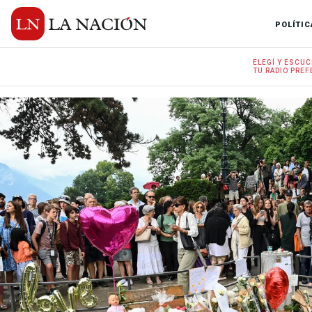
POLÍTIC
ELEGÍ Y
ESCUC
TU RADIO
PREF