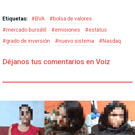
Etiquetas:
#
BVA
#
bolsa de valores
#
mercado bursátil
#
emisiones
#
estatus
#
grado de inversión
#
nuevo sistema
#
Nasdaq
Déjanos tus comentarios en Voiz