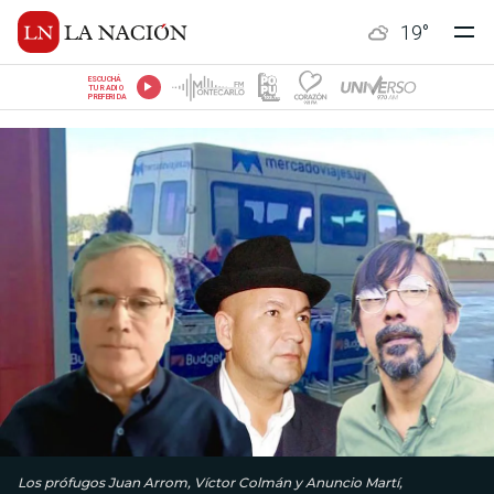
19
°
ESCUCHÁ
TU RADIO
PREFERIDA
Los prófugos Juan Arrom, Víctor Colmán y Anuncio Martí,