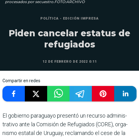
procesados por secuestro.FOTO:ARCHIVO
POLÍTICA - EDICIÓN IMPRESA
Piden cancelar estatus de
refugiados
12 DE FEBRERO DE 2022 0:11
Compartir en redes
El gobierno paraguayo pre­sentó un recurso adminis­
trativo ante la Comisión de Refugiados (CORE), orga­
nismo estatal de Uruguay, reclamando el cese de la