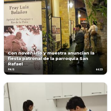
Con novenario y muestra anuncian la
fiesta patronal de la parroquia San
Rafael
662D
PAÍS