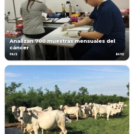
Analizan 700 muestras mensuales del
cáncer
849D
PAÍS