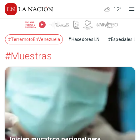
12
°
ESCUCHÁ
TU RADIO
PREFERIDA
#TerremotoEnVenezuela
#Hacedores LN
#Especiales LN
#Muestras
Inician muestreo nacional para