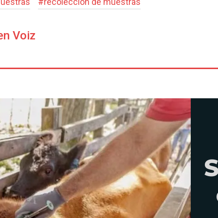
uestras
#
recolección de muestras
en Voiz
S