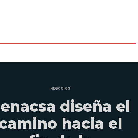
NEGOCIOS
enacsa diseña el
camino hacia el