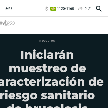
1120
/
1160
22
°
3,6
/
3,9
:MÁS
6850
/
7200
5920
/
5970
NEGOCIOS
Iniciarán
muestreo de
aracterización de
riesgo sanitario