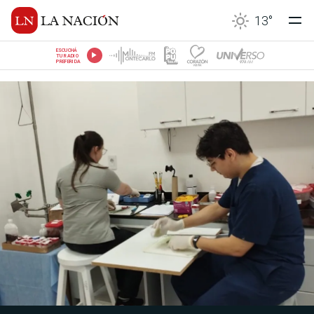
13
°
ESCUCHÁ
TU RADIO
PREFERIDA