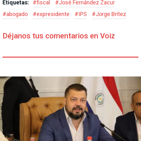
Etiquetas:
#
fiscal
#
José Fernández Zacur
#
abogado
#
expresidente
#
IPS
#
Jorge Brítez
Déjanos tus comentarios en Voiz