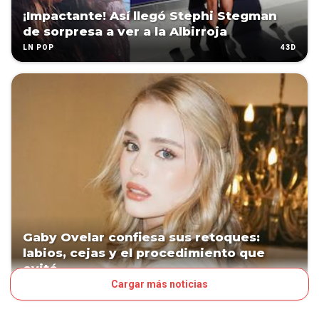
¡Impactante! Así llegó Stephi Stegman
de sorpresa a ver a la Albirroja
43D
LN POP
Gaby Ovelar confiesa sus retoques:
labios, cejas y el procedimiento que
evitó
Cargar más noticias
45D
LN POP