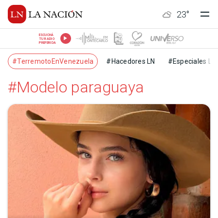
23
°
ESCUCHÁ
TU RADIO
PREFERIDA
#TerremotoEnVenezuela
#Hacedores LN
#Especiales LN
#Modelo paraguaya