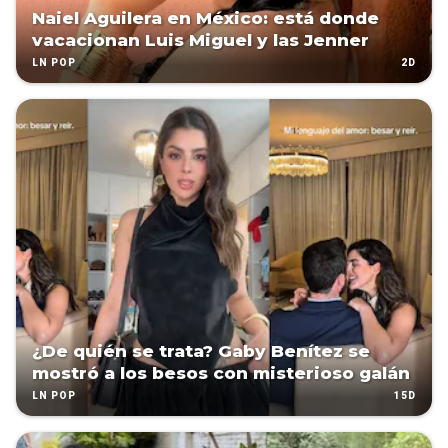
Naiel Aguilera en México: está donde
vacacionan Luis Miguel y las Jenner
2D
LN POP
¿De quién se trata? Gaby Benítez se
mostró a los besos con misterioso galán
15D
LN POP