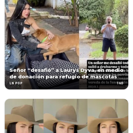
Señor “desafió” a Laurys Dyva, en medio
de donación para refugio de mascotas
16D
LN POP