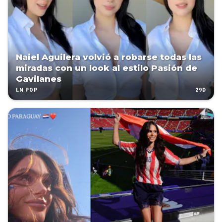
Naiel Aguilera volvió a robarse todas las
miradas con un look al estilo Pasión de
Gavilanes
29D
LN POP