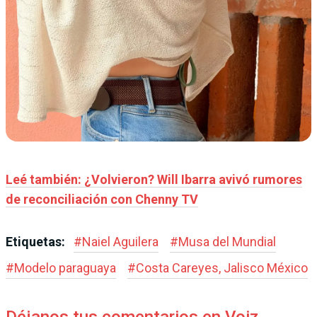
Leé también: ¿Volvieron? Will Ibarra avivó rumores
de reconciliación con Chenny TV
Etiquetas:
#
Naiel Aguilera
#
Musa del Mundial
#
Modelo paraguaya
#
Costa Careyes, Jalisco México
Déjanos tus comentarios en Voiz