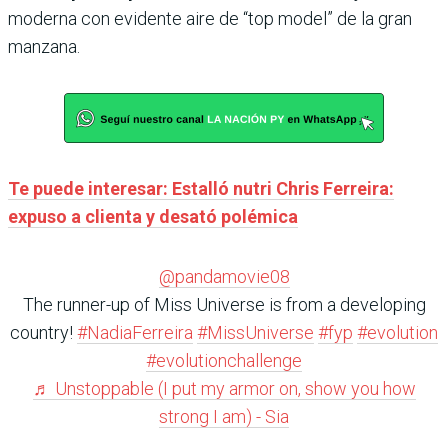
moderna con evidente aire de “top model” de la gran
manzana.
Te puede interesar: Estalló nutri Chris Ferreira:
expuso a clienta y desató polémica
@pandamovie08
The runner-up of Miss Universe is from a developing
country!
#NadiaFerreira
#MissUniverse
#fyp
#evolution
#evolutionchallenge
♬ Unstoppable (I put my armor on, show you how
strong I am) - Sia