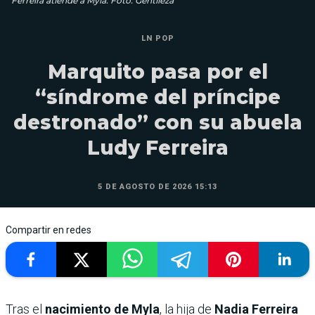
Ferreira atiende a Myla. Foto: Gentileza
LN POP
Marquito pasa por el
“síndrome del príncipe
destronado” con su abuela
Ludy Ferreira
5 DE AGOSTO DE 2026 15:13
Compartir en redes
Tras el
nacimiento de Myla
, la hija de
Nadia Ferreira