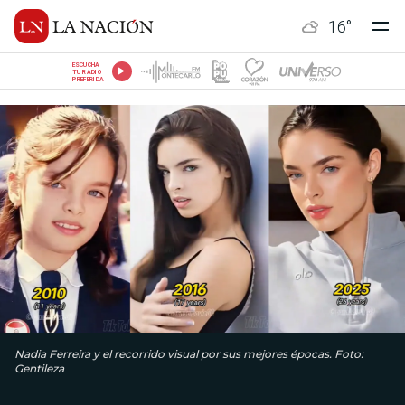
16
°
ESCUCHÁ
TU RADIO
PREFERIDA
Nadia Ferreira y el recorrido visual por sus mejores épocas. Foto:
Gentileza