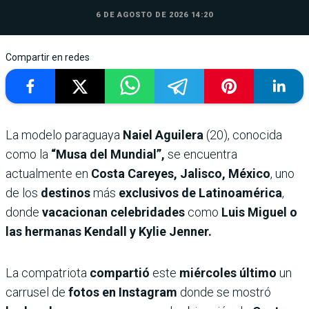
6 DE AGOSTO DE 2026 14:20
Compartir en redes
La modelo paraguaya
Naiel Aguilera
(20), conocida
como la
“Musa del Mundial”,
se encuentra
actualmente en
Costa Careyes, Jalisco, México
, uno
de los
destinos
más
exclusivos de Latinoamérica
,
donde
vacacionan celebridades
como
Luis Miguel o
las hermanas Kendall y Kylie Jenner.
La compatriota
compartió
este
miércoles último
un
carrusel de
fotos en Instagram
donde se mostró