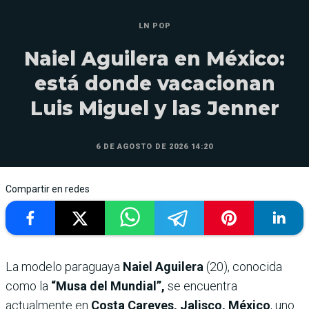
LN POP
Naiel Aguilera en México:
está donde vacacionan
Luis Miguel y las Jenner
6 DE AGOSTO DE 2026 14:20
Compartir en redes
La modelo paraguaya
Naiel Aguilera
(20), conocida
como la
“Musa del Mundial”,
se encuentra
actualmente en
Costa Careyes, Jalisco, México
, uno