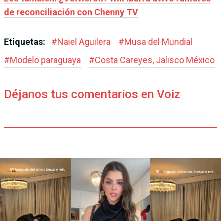
de reconciliación con Chenny TV
Etiquetas:
#
Naiel Aguilera
#
Musa del Mundial
#
Modelo paraguaya
#
Costa Careyes, Jalisco México
Déjanos tus comentarios en Voiz