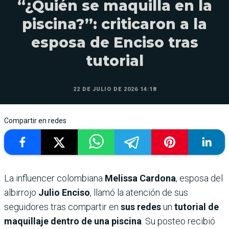
“¿Quién se maquilla en la
piscina?”: criticaron a la
esposa de Enciso tras
tutorial
22 DE JULIO DE 2026 14:18
Compartir en redes
La influencer colombiana
Melissa Cardona
, esposa del
albirrojo
Julio Enciso
, llamó la atención de sus
seguidores tras compartir en
sus redes
un
tutorial de
maquillaje dentro de una piscina
. Su posteo recibió