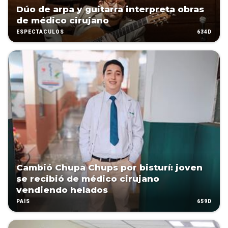
Dúo de arpa y guitarra interpreta obras
de médico cirujano
634D
ESPECTÁCULOS
Cambió Chupa Chups por bisturí: joven
se recibió de médico cirujano
vendiendo helados
659D
PAÍS