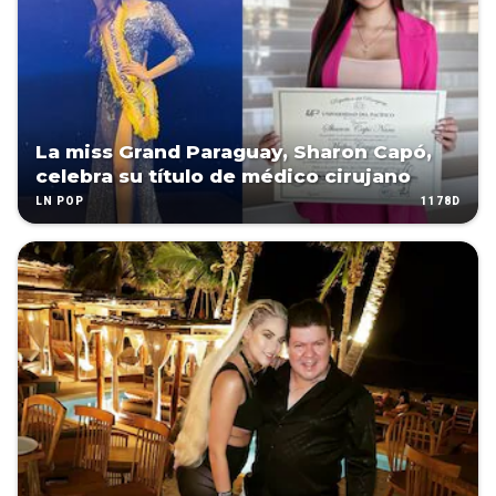
La miss Grand Paraguay, Sharon Capó,
celebra su título de médico cirujano
1178D
LN POP