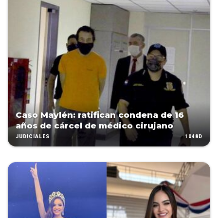
Caso Maylén: ratifican condena de 16
años de cárcel de médico cirujano
1048D
JUDICIALES