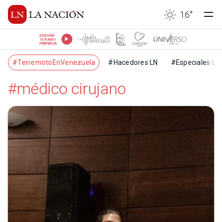
16
°
ESCUCHÁ
TU RADIO
PREFERIDA
#TerremotoEnVenezuela
#Hacedores LN
#Especiales LN
#médico cirujano