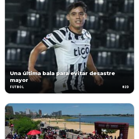
Una última bala para evitar desastre
mayor
82D
FÚTBOL