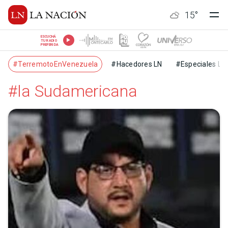
15
°
ESCUCHÁ
TU RADIO
PREFERIDA
#TerremotoEnVenezuela
#Hacedores LN
#Especiales LN
#la Sudamericana