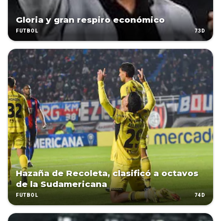
Gloria y gran respiro económico
73D
FÚTBOL
Hazaña de Recoleta, clasificó a octavos
de la Sudamericana
74D
FÚTBOL