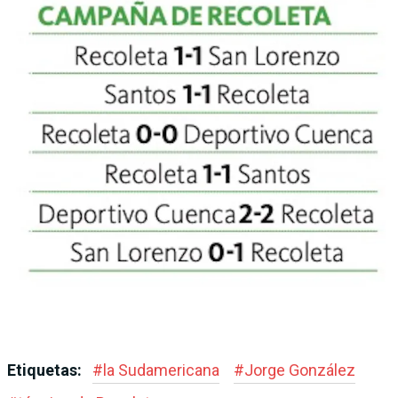
Etiquetas:
#
la Sudamericana
#
Jorge Gon­zález