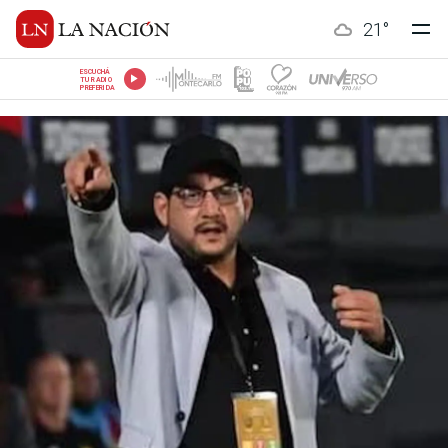
21
°
ESCUCHÁ
TU RADIO
PREFERIDA