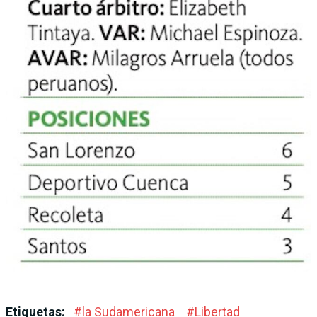
Etiquetas:
#
la Sudamericana
#
Liber­tad