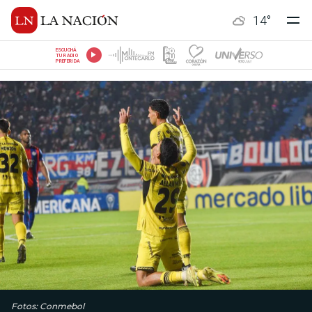
14
°
ESCUCHÁ
TU RADIO
PREFERIDA
Fotos: Conmebol