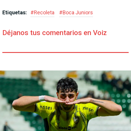
Etiquetas:
#
Recoleta
#
Boca Juniors
Déjanos tus comentarios en Voiz