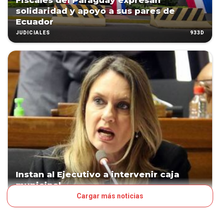
Fiscales del Paraguay expresan
solidaridad y apoyo a sus pares de
Ecuador
933D
JUDICIALES
Instan al Ejecutivo a intervenir caja
municipal
Cargar más noticias
934D
POLÍTICA