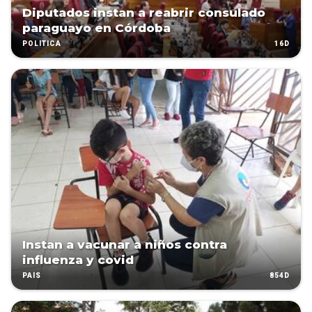
Diputados instan a reabrir consulado
paraguayo en Córdoba
16D
POLÍTICA
Instan a vacunar a niños contra
influenza y covid
854D
PAÍS