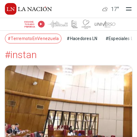
17
°
ESCUCHÁ
TU RADIO
PREFERIDA
#TerremotoEnVenezuela
#Hacedores LN
#Especiales LN
#instan