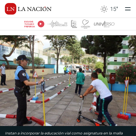
15
°
ESCUCHÁ
TU RADIO
PREFERIDA
Instan a incorporar la educación vial como asignatura en la malla