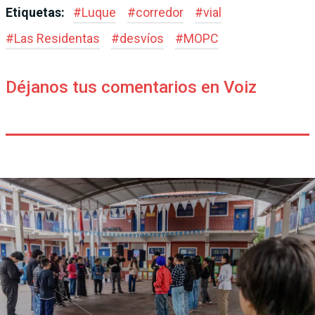
Etiquetas:
#
Luque
#
corredor
#
vial
#
Las Residentas
#
desvíos
#
MOPC
Déjanos tus comentarios en Voiz