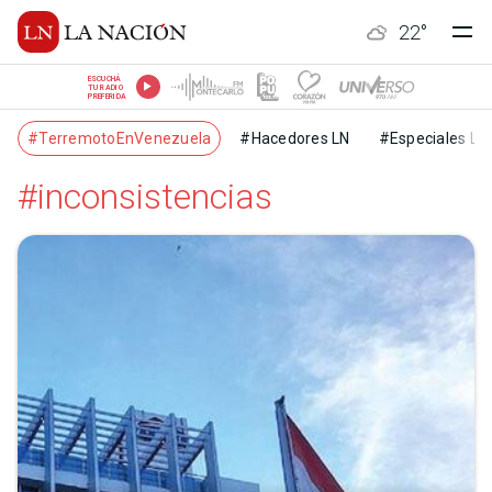
22
°
ESCUCHÁ
TU RADIO
PREFERIDA
#TerremotoEnVenezuela
#Hacedores LN
#Especiales LN
#inconsistencias