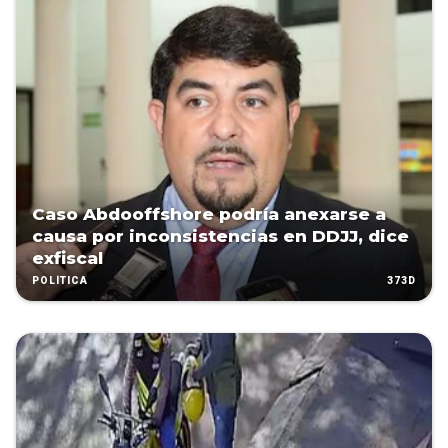
Caso Abdooffshore podría anexarse a
causa por inconsistencias en DDJJ, dice
exfiscal
373D
POLÍTICA