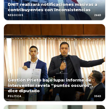
DNIT realizará notificaciones masivas a
contribuyentes con inconsistencias
266D
NEGOCIOS
Gestión Prieto bajo lupa: informe de
interventor revela “puntos oscuros”,
dice diputado
354D
POLÍTICA