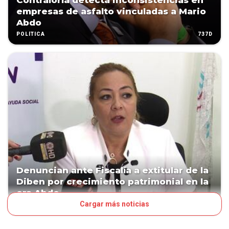
Contraloría detecta inconsistencias en
empresas de asfalto vinculadas a Mario
Abdo
737D
POLÍTICA
Denuncian ante Fiscalía a extitular de la
Diben por crecimiento patrimonial en la
era Abdo
Cargar más noticias
798D
POLÍTICA