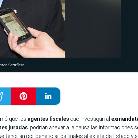
oto: Gentileza
rmó que los
agentes fiscales
que investigan al
exmandata
nes juradas
, podrían anexar a la causa las informaciones 
ue tendrían por beneficiarios finales al exjefe de Estado y