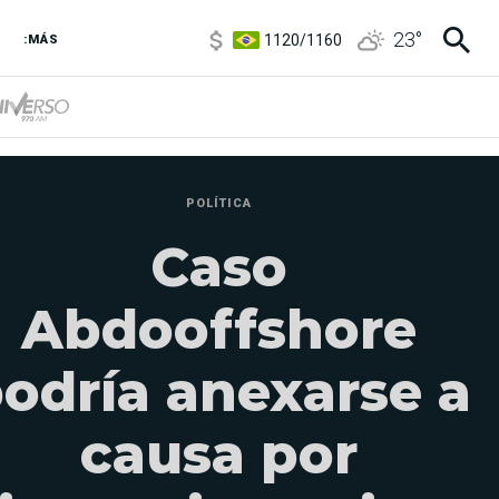
1120
/
1160
23
°
3,6
/
3,9
:MÁS
6850
/
7200
5920
/
5970
POLÍTICA
Caso
Abdooffshore
odría anexarse a
causa por