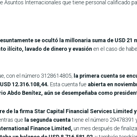
 Asuntos Internacionales que tiene personal calificado para
resuntamente se ocultó la millonaria suma de USD 21 
o ilícito, lavado de dinero y evasión
en el caso de hab
 que, con el número 3128614805,
la primera cuenta se enc
USD 12.316.108,44.
Esta cuenta fue
abierta en noviemb
io Abdo Benítez, aún se desempeñaba como presidente
e de la firma Star Capital Financial Services Limited 
entras que
la segunda cuenta
tiene el número 29478391 y
ternational Finance Limited,
un mes después de finaliza
entaba un balance de USD 8.716.581,02
, y también tendrí