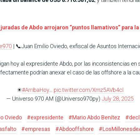
 juradas de Abdo arrojaron “puntos llamativos” para la
re970
| 📞Juan Emilio Oviedo, exfiscal de Asuntos Internac
tigan hoy al expresidente Abdo, por las inconsistencias en 
fectamente podrían anexar el caso de las offshore a la ca
☀
#ArribaHoy
…
pic.twitter.com/Xmz5AVb4cl
— Universo 970 AM (@Universo970py)
July 28, 2025
io Oviedo
#
expresidente
#
Mario Abdo Benítez
#
decl
asfalto
#
empresas
#
Abdooffshore
#
LosMillonesd