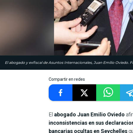
El abogado y exfiscal de Asuntos Internacionales, Juan Emilio Oviedo. F
Compartir en redes
El
abogado Juan Emilio Oviedo
afi
inconsistencias en sus declaracio
bancarias ocultas en Seychelles
q