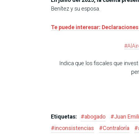
Benítez y su esposa.
Te puede interesar: Declaraciones
#AlAi
Indica que los fiscales que inves
per
Etiquetas:
#
abogado
#
Juan Emil
#
inconsistencias
#
Contraloría
#