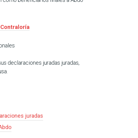
 Contraloría
ionales
sus declaraciones juradas juradas,
usa.
araciones juradas
eAbdo