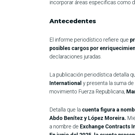
incorporar áreas especificas como de
Antecedentes
El informe periodístico refiere que
p
posibles cargos por enriquecimient
declaraciones juradas.
La publicación periodística detalla
International
y presenta la suma de
movimiento Fuerza Republicana,
Mar
Detalla que la
cuenta figura a nombr
Abdo Benítez y López Moreira.
Mi
a nombre de
Exchange Contracts In
En junio del 2025, la cuenta pres